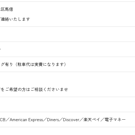
北区馬借
ご連絡いたします
分
ング有り（駐車代は実費になります）
術をご希望の方はご相談くださいませ
／JCB／American Express／Diners／Discover／楽天ペイ／電子マネー