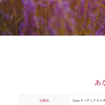
あ
店舗名
Dear H（ディアエイ